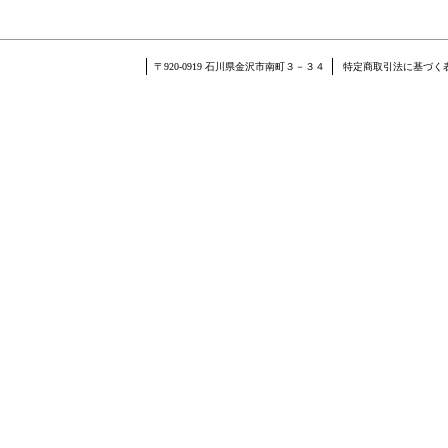
〒920-0919 石川県金沢市南町３－３４
特定商取引法に基づく