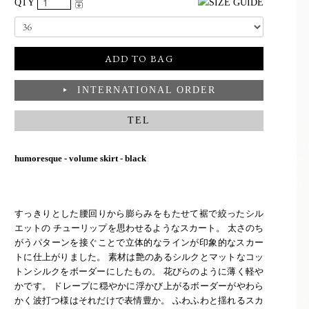
QTY
INTERNATIONAL ORDER
▶
TEL
humoresque - volume skirt - black
すっきりとした腰回りから膨らみをもたせて裾で絞ったシル
エットの チューリップを思わせるようなスカート。 太さのち
がうパターンを接ぐことで立体的なラインが印象的なスカー
トに仕上がりました。 素材は艶のあるシルクとマットなコッ
トンシルクをボーダーにしたもの。 花びらのように薄く軽や
かです。 ドレープに穏やかに浮かび上がるボーダーがやわら
かく波打つ様はそれだけで表情豊か。 ふわふわと揺れるスカ