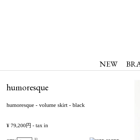
NEW
BR
humoresque
humoresque - volume skirt - black
¥ 79,200円 - tax in