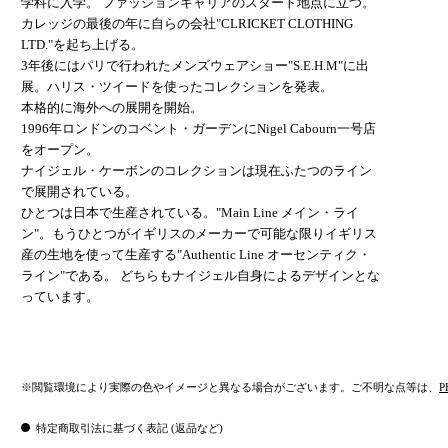
学科に入学。 ファッションキャリアのスタート地点に立つ。
カレッジの最後の年に自らの会社"CLRICKET CLOTHING
LTD."を起ち上げる。
3年後にはパリで行われたメンズウェアショー"S.E.H.M"に出
展。ハリス・ツイードを使ったコレクションを発表。
本格的に海外への展開を開始。
1996年ロンドンのコベント・ガーデンにNigel Cabourn一号店
をオープン。
ナイジェル・ケーボンのコレクションは現在ふたつのライン
で展開されている。
ひとつは日本で生産されている。"Main Line メイン・ライ
ン"。もうひとつがイギリスのメーカーで可能な限りイギリス
産の生地を使って生産する"Authentic Line オーセンティク・
ライン"である。 どちらもナイジェル自身によるデザインとな
っています。
※閲覧環境により実際の色やイメージと異なる場合がございます。ご不明な点等は、
P
特定商取引法に基づく表記 (返品など)