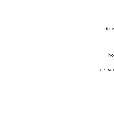
（株）Ph
OPERATI