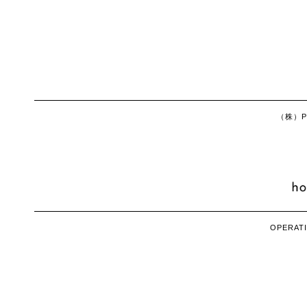
（株）Ph
OPERATI