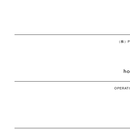
（株）Ph
OPERATI