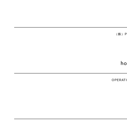
（株）Ph
OPERATI