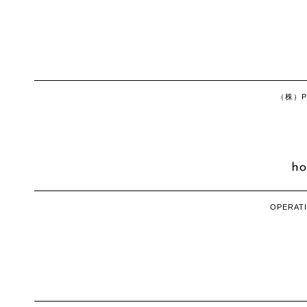
（株）Ph
OPERATI