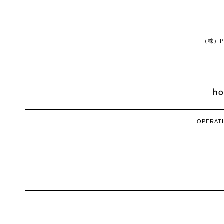
（株）Ph
OPERATI