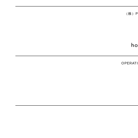
（株）Ph
OPERATI