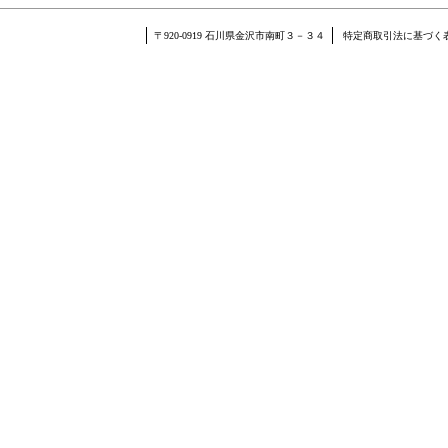
〒920-0919 石川県金沢市南町３－３４
特定商取引法に基づく