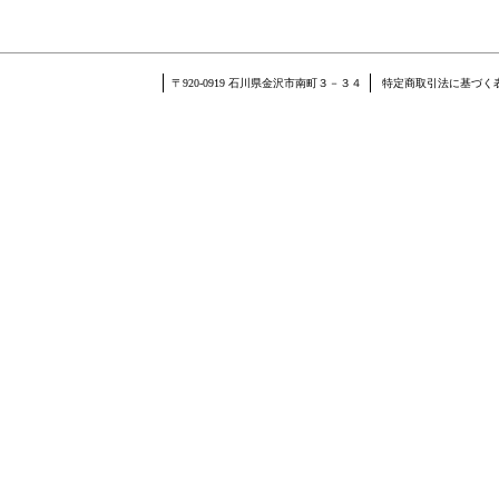
〒920-0919 石川県金沢市南町３－３４
特定商取引法に基づく