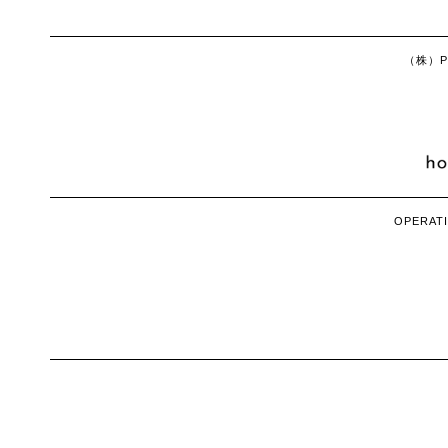
（株）Ph
OPERATI