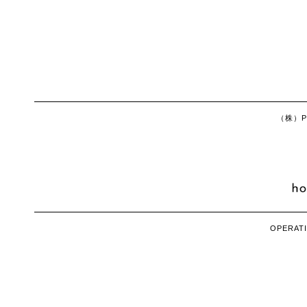
（株）Ph
OPERATI