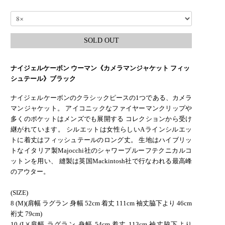
SOLD OUT
ナイジェルケーボン ウーマン《カメラマンジャケット フィッ
シュテール》ブラック
ナイジェルケーボンのクラシックピースの1つである、カメラ
マンジャケット。 アイコニックなファイヤーマンクリップや
多くのポケットはメンズでも展開する コレクションから受け
継がれています。 シルエットは女性らしいAラインシルエッ
トに着丈はフィッシュテールのロング丈。 生地はハイブリッ
トなイタリア製Majocchi社のシャワープルーフテクニカルコ
ットンを用い、 縫製は英国Mackintosh社で行なわれる最高峰
のアウター。
(SIZE)
8 (M)(肩幅 ラグラン 身幅 52cm 着丈 111cm 袖丈脇下より 46cm
裄丈 79cm)
10 (L)(肩幅 ラグラン 身幅 54cm 着丈 113cm 袖丈脇下より