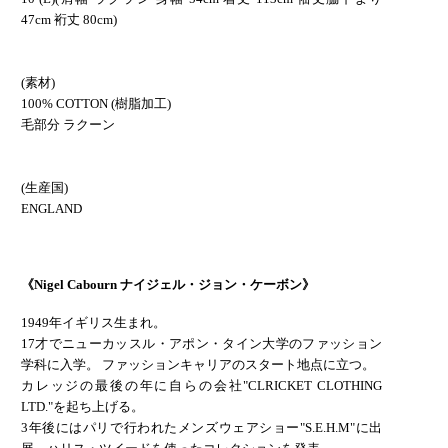
47cm 裄丈 80cm)
(素材)
100% COTTON (樹脂加工)
毛部分 ラクーン
(生産国)
ENGLAND
《Nigel Cabourn ナイジェル・ジョン・ケーボン》
1949年イギリス生まれ。
17才でニューカッスル・アポン・タイン大学のファッション
学科に入学。 ファッションキャリアのスタート地点に立つ。
カレッジの最後の年に自らの会社"CLRICKET CLOTHING
LTD."を起ち上げる。
3年後にはパリで行われたメンズウェアショー"S.E.H.M"に出