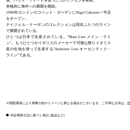
展。ハリス・ツイードを使ったコレクションを発表。
本格的に海外への展開を開始。
1996年ロンドンのコベント・ガーデンにNigel Cabourn一号店
をオープン。
ナイジェル・ケーボンのコレクションは現在ふたつのライン
で展開されている。
ひとつは日本で生産されている。"Main Line メイン・ライ
ン"。もうひとつがイギリスのメーカーで可能な限りイギリス
産の生地を使って生産する"Authentic Line オーセンティク・
ライン"である。
※閲覧環境により実際の色やイメージと異なる場合がございます。ご不明な点等は、
P
特定商取引法に基づく表記 (返品など)