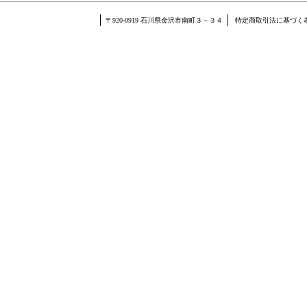
〒920-0919 石川県金沢市南町３－３４
特定商取引法に基づく