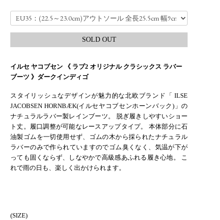
SOLD OUT
イルセ ヤコブセン 《 ラブ2 オリジナル クラシックス ラバー
ブーツ 》ダークインディゴ
スタイリッシュなデザインが魅力的な北欧ブランド「 ILSE
JACOBSEN HORNBÆK(イルセヤコブセンホーンバック)」の
ナチュラルラバー製レインブーツ。 脱ぎ履きしやすいショー
ト丈。履口調整が可能なレースアップタイプ。 本体部分に石
油製ゴムを一切使用せず、ゴムの木から採られたナチュラル
ラバーのみで作られていますのでゴム臭くなく、気温が下が
っても固くならず、しなやかで高級感あふれる履き心地。 こ
れで雨の日も、楽しく出かけられます。
(SIZE)