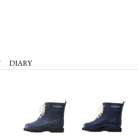
T
DIARY