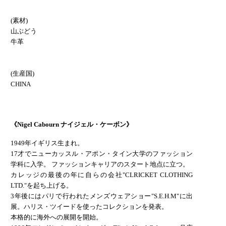
(素材)
山ぶどう
牛革
(生産国)
CHINA
《Nigel Cabourn ナイジェル・ケーボン》
1949年イギリス生まれ。
17才でニューカッスル・アポン・タイン大学のファッション
学科に入学。 ファッションキャリアのスタート地点に立つ。
カレッジの最後の年に自らの会社"CLRICKET CLOTHING
LTD."を起ち上げる。
3年後にはパリで行われたメンズウェアショー"S.E.H.M"に出
展。ハリス・ツイードを使ったコレクションを発表。
本格的に海外への展開を開始。