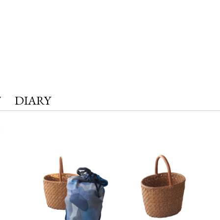
T
DIARY